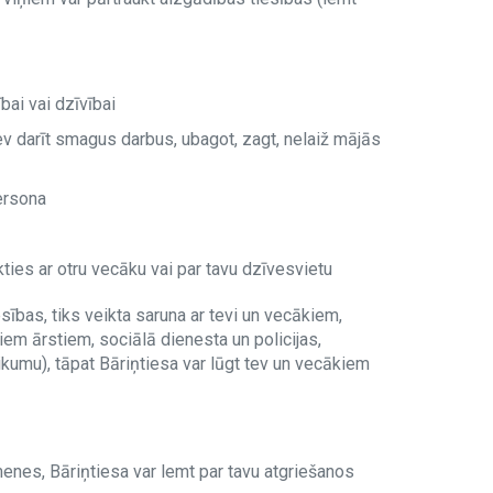
bai vai dzīvībai
tev darīt smagus darbus, ubagot, zagt, nelaiž mājās
persona
ties ar otru vecāku vai par tavu dzīvesvietu
sības, tiks veikta saruna ar tevi un vecākiem,
iem ārstiem, sociālā dienesta un policijas,
likumu), tāpat Bāriņtiesa var lūgt tev un vecākiem
menes, Bāriņtiesa var lemt par tavu atgriešanos