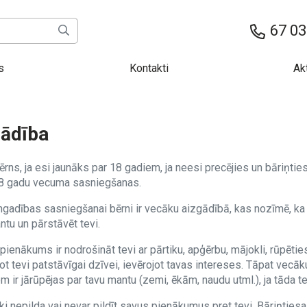
67 03
s
Kontakti
Ak
gādība
ērns, ja esi jaunāks par 18 gadiem, ja neesi precējies un bāriņti
8 gadu vecuma sasniegšanas.
ngadības sasniegšanai bērni ir vecāku aizgādībā, kas nozīmē, ka 
tu un pārstāvēt tevi.
ienākums ir nodrošināt tevi ar pārtiku, apģērbu, mājokli, rūpēties
t tevi patstāvīgai dzīvei, ievērojot tavas intereses. Tāpat vecāk
 ir jārūpējas par tavu mantu (zemi, ēkām, naudu utml.), ja tāda tev i
i nepilda vai nevar pildīt savus pienākumus pret tevi, Bāriņtiesa