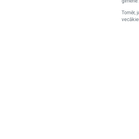
ģimenē.
Tomēr, j
vecākiem