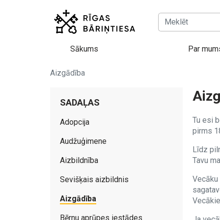
Sākums
Par mum
Aizgādība
Aiz
SADAĻAS
Tu esi b
Adopcija
pirms 1
Audžuģimene
Līdz pil
Aizbildnība
Tavu man
Vecāku p
Sevišķais aizbildnis
sagatavo
Aizgādība
Vecākiem
Bērnu aprūpes iestādes
Ja vecāk