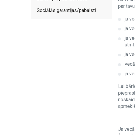
par tav
Sociālās garantijas/pabalsti
ja ve
ja ve
ja v
utml.
ja ve
vecāk
ja v
Lai bāri
pieprasī
noskaidr
apmeklēt
Ja vecāk