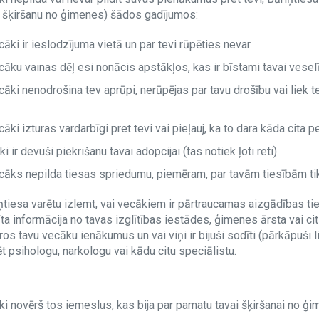
u šķiršanu no ģimenes) šādos gadījumos:
cāki ir ieslodzījuma vietā un par tevi rūpēties nevar
cāku vainas dēļ esi nonācis apstākļos, kas ir bīstami tavai veselī
ecāki nenodrošina tev aprūpi, nerūpējas par tavu drošību vai liek 
cāki izturas vardarbīgi pret tevi vai pieļauj, ka to dara kāda cita 
i ir devuši piekrišanu tavai adopcijai (tas notiek ļoti reti)
ecāks nepilda tiesas spriedumu, piemēram, par tavām tiesībām tik
ņtiesa varētu izlemt, vai vecākiem ir pārtraucamas aizgādības tie
ta informācija no tavas izglītības iestādes, ģimenes ārsta vai cit
os tavu vecāku ienākumus un vai viņi ir bijuši sodīti (pārkāpuši 
 psihologu, narkologu vai kādu citu speciālistu.
i novērš tos iemeslus, kas bija par pamatu tavai šķiršanai no ģi