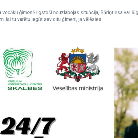
a vecāku ģimenē ilgstoši neuzlabojas situācija, Bāriņtiesa var lū
, lai tu varētu iegūt sev citu ģimeni, ja vēlēsies.