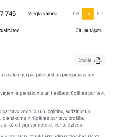
7 746
Vieglā valodā
EN
LV
RU
tualitātes
Citi jautājumi
Drukāt
esa nav lēmusi par pilngadības piešķiršanu tev
viņiem ir pienākums un tiesības rūpēties par tevi,
 par tavu veselību un izglītību, audzināt un
u pienākums ir rūpēties par tavu drošību.
r, kā arī viņi var noteikt, kur tu dzīvosi.
 viņiem var pārtraukt aizgādības tiesības (lemt