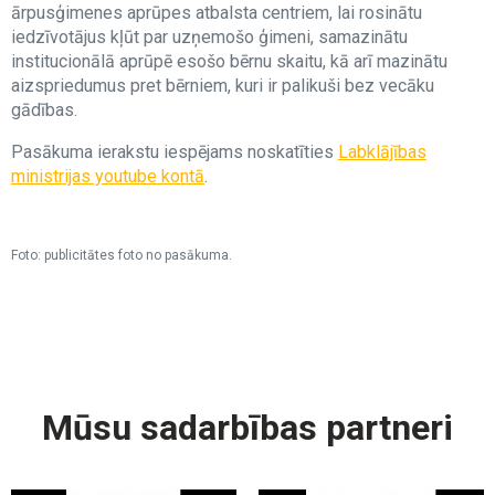
ārpusģimenes aprūpes atbalsta centriem, lai rosinātu
iedzīvotājus kļūt par uzņemošo ģimeni, samazinātu
institucionālā aprūpē esošo bērnu skaitu, kā arī mazinātu
aizspriedumus pret bērniem, kuri ir palikuši bez vecāku
gādības.
Pasākuma ierakstu iespējams noskatīties
Labklājības
ministrijas youtube kontā
.
Foto: publicitātes foto no pasākuma.
Mūsu sadarbības partneri