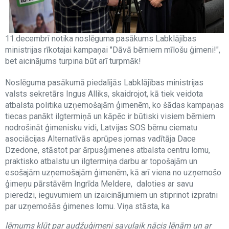
11.decembrī notika noslēguma pasākums Labklājības
ministrijas rīkotajai kampaņai "Dāvā bērniem mīlošu ģimeni!",
bet aicinājums turpina būt arī turpmāk!
Noslēguma pasākumā piedalījās Labklājības ministrijas
valsts sekretārs Ingus Alliks, skaidrojot, kā tiek veidota
atbalsta politika uzņemošajām ģimenēm, ko šādas kampaņas
tiecas panākt ilgtermiņā un kāpēc ir būtiski visiem bērniem
nodrošināt ģimenisku vidi, Latvijas SOS bērnu ciematu
asociācijas Alternatīvās aprūpes jomas vadītāja Dace
Dzedone, stāstot par ārpusģimenes atbalsta centru lomu,
praktisko atbalstu un ilgtermiņa darbu ar topošajām un
esošajām uzņemošajām ģimenēm, kā arī viena no uzņemošo
ģimeņu pārstāvēm Ingrīda Meldere, daloties ar savu
pieredzi, ieguvumiem un izaicinājumiem un stiprinot izpratni
par uzņemošās ģimenes lomu. Viņa stāsta, ka
lēmums kļūt par audžuģimeni savulaik nācis lēnām un ar