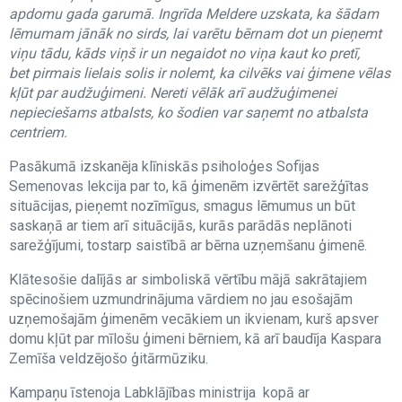
apdomu gada garumā. Ingrīda Meldere uzskata, ka šādam
lēmumam jānāk no sirds, lai varētu bērnam dot un pieņemt
viņu tādu, kāds viņš ir un negaidot no viņa kaut ko pretī,
bet pirmais lielais solis ir nolemt, ka cilvēks vai ģimene vēlas
kļūt par audžuģimeni. Nereti vēlāk arī audžuģimenei
nepieciešams atbalsts, ko šodien var saņemt no atbalsta
centriem.
Pasākumā izskanēja klīniskās psiholoģes Sofijas
Semenovas lekcija par to, kā ģimenēm izvērtēt sarežģītas
situācijas, pieņemt nozīmīgus, smagus lēmumus un būt
saskaņā ar tiem arī situācijās, kurās parādās neplānoti
sarežģījumi, tostarp saistībā ar bērna uzņemšanu ģimenē.
Klātesošie dalījās ar simboliskā vērtību mājā sakrātajiem
spēcinošiem uzmundrinājuma vārdiem no jau esošajām
uzņemošajām ģimenēm vecākiem un ikvienam, kurš apsver
domu kļūt par mīlošu ģimeni bērniem, kā arī baudīja Kaspara
Zemīša veldzējošo ģitārmūziku.
Kampaņu īstenoja Labklājības ministrija kopā ar