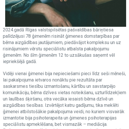
2024.gadā Rīgas valstspilsētas pašvaldības bāriņtiesa
palīdzējusi 78 ģimenēm risināt ģimenes domstarpības par
bērna aizgādības jautājumiem, piedāvājot kompleksu un uz
risinājumiem vērstu speciālistu atbalsta pakalpojumu
ģimenēm. No šīm ģimenēm 12 to uzsākušas saņemt vēl
iepriekšējā gadā.
Vidēji vienai ģimenei bija nepieciešami pieci līdz seši mēneši,
lai pakalpojuma ietvaros nonāktu pie rezultāta par
saskarsmes tiesību izmantošanu, kārtību un savstarpējo
komunikāciju, bērna dzīves vietas noteikšanu, uzturlīdzekļiem
un laulības šķiršanu, otra vecāka iesaisti bērna dzīvē un
aizgādības tiesības. Izvērtējot katru gadījumu, tika meklēti
ģimenei atbilstošākie pakalpojuma veidi, no kuriem visvairāk
izmantotie bija psihoterapeita un ģimenes psihoterapijas
speciālistu apmeklēšana, bet vismazāk – mediācija.