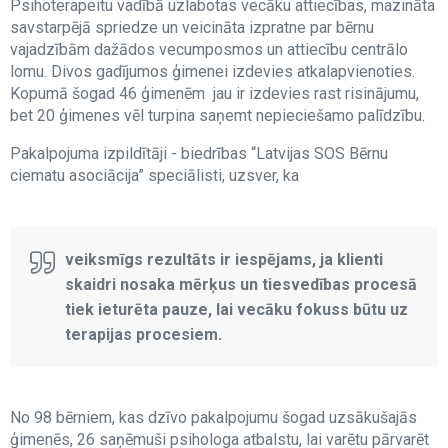
Psihoterapeitu vadībā uzlabotas vecāku attiecības, mazināta
savstarpējā spriedze un veicināta izpratne par bērnu
vajadzībām dažādos vecumposmos un attiecību centrālo
lomu. Divos gadījumos ģimenei izdevies atkalapvienoties.
Kopumā šogad 46 ģimenēm jau ir izdevies rast risinājumu,
bet 20 ģimenes vēl turpina saņemt nepieciešamo palīdzību.
Pakalpojuma izpildītāji - biedrības “Latvijas SOS Bērnu
ciematu asociācija” speciālisti, uzsver, ka
veiksmīgs rezultāts ir iespējams, ja klienti
skaidri nosaka mērķus un tiesvedības procesā
tiek ieturēta pauze, lai vecāku fokuss būtu uz
terapijas procesiem.
No 98 bērniem, kas dzīvo pakalpojumu šogad uzsākušajās
ģimenēs, 26 saņēmuši psihologa atbalstu, lai varētu pārvarēt