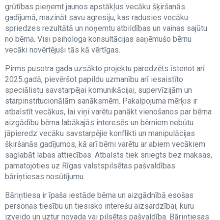
grūtības pieņemt jaunos apstākļus vecāku šķiršanās
gadījumā, mazināt savu agresiju, kas radusies vecāku
spriedzes rezultātā un noņemtu atbildības un vainas sajūtu
no bērna. Visi psihologa konsultācijas saņēmušo bērnu
vecāki novērtējuši tās kā vērtīgas.
Pirms pusotra gada uzsākto projektu paredzēts īstenot arī
2025.gadā, pievēršot papildu uzmanību arī iesaistīto
speciālistu savstarpējai komunikācijai, supervīzijām un
starpinstitucionālām sanāksmēm. Pakalpojuma mērķis ir
atbalstīt vecākus, lai viņi varētu panākt vienošanos par bērna
aizgādību bērna labākajās interesēs un bērniem nebūtu
jāpieredz vecāku savstarpējie konflikti un manipulācijas
šķiršanās gadījumos, kā arī bērni varētu ar abiem vecākiem
saglabāt labas attiecības. Atbalsts tiek sniegts bez maksas,
pamatojoties uz Rīgas valstspilsētas pašvaldības
bāriņtiesas nosūtījumu.
Bāriņtiesa ir īpaša iestāde bērna un aizgādnībā esošas
personas tiesību un tiesisko interešu aizsardzībai, kuru
izveido un uztur novada vai pilsētas pašvaldība. Bāriņtiesas